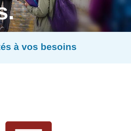
s.
és à vos besoins