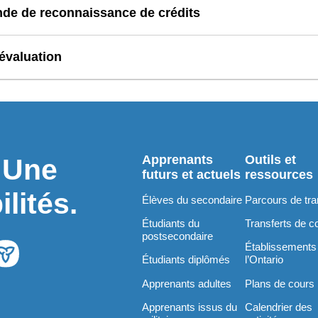
nde de reconnaissance de crédits
évaluation
Apprenants
Outils et
. Une
futurs et actuels
ressources
lités.
Élèves du secondaire
Parcours de tra
Étudiants du
Transferts de c
postsecondaire
Établissements
Étudiants diplômés
l’Ontario
Apprenants adultes
Plans de cours
Apprenants issus du
Calendrier des