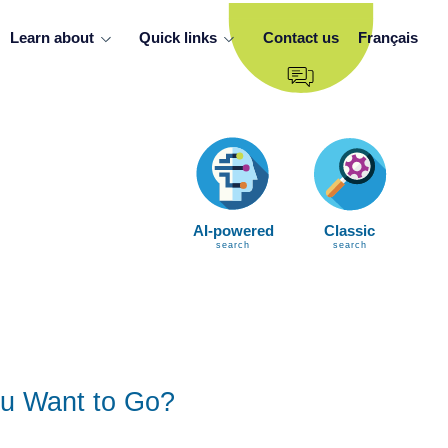
Learn about
Quick links
Contact us
Français
AI-powered
Classic
search
search
u Want to Go?