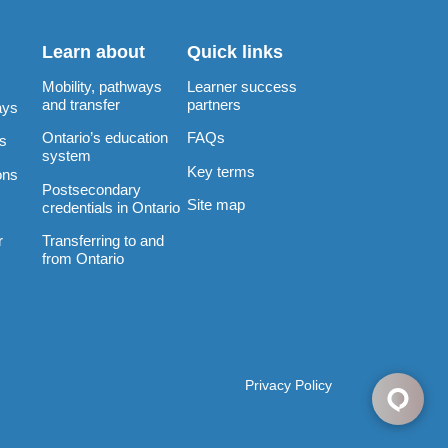
Learn about
Quick links
Mobility, pathways
Learner success
and transfer
partners
ays
Ontario’s education
FAQs
rs
system
Key terms
ons
Postsecondary
Site map
credentials in Ontario
Transferring to and
r
from Ontario
Privacy Policy