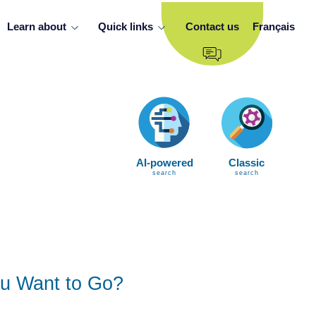
Learn about
Quick links
Contact us
Français
AI-powered
Classic
search
search
u Want to Go?