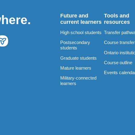
Future and
Tools and
where.
current learners
resources
High school students
Transfer pathw
Postsecondary
Course transfe
students
Ontario instituti
Graduate students
Course outline
Mature learners
Events calenda
Military-connected
learners