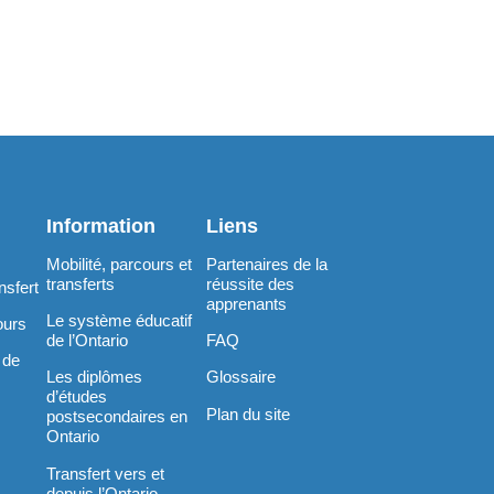
Information
Liens
Mobilité, parcours et
Partenaires de la
transferts
réussite des
nsfert
apprenants
Le système éducatif
ours
de l’Ontario
FAQ
 de
Les diplômes
Glossaire
d’études
Plan du site
postsecondaires en
Ontario
Transfert vers et
depuis l’Ontario